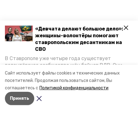
«Девчата делают большое дело»:
женщины-волонтёры помогают
ставропольским десантникам на
СВО
В Ставрополе уже четыре года существует
волонтёрское сообщество жён бойцов ВДВ. Они
организуют сборы вещей и продуктов для
Сайт использует файлы cookies и технических данных
участников спецоперации и лично отвозят всё это
посетителей.
Продолжая пользоваться сайтом, Вы
на передовую. Девушки рассказали «Победе26», как
соглашаетесь с
Политикой конфиденциальности
создавали добровольческий клуб и зачем проводят
Принять
масштабную акцию к 9 Мая.
Разделы
Новости