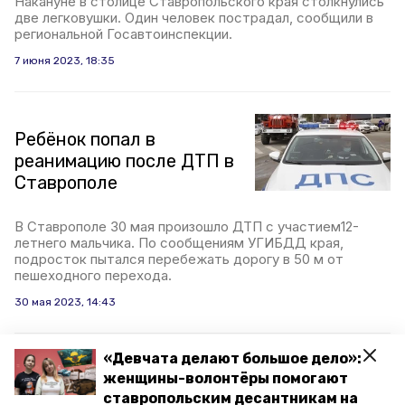
Накануне в столице Ставропольского края столкнулись
две легковушки. Один человек пострадал, сообщили в
региональной Госавтоинспекции.
7 июня 2023, 18:35
Ребёнок попал в
реанимацию после ДТП в
Ставрополе
В Ставрополе 30 мая произошло ДТП с участием12-
летнего мальчика. По сообщениям УГИБДД края,
подросток пытался перебежать дорогу в 50 м от
пешеходного перехода.
30 мая 2023, 14:43
«Девчата делают большое дело»:
женщины-волонтёры помогают
Водитель сбил
ставропольским десантникам на
школьницу в Ставрополе