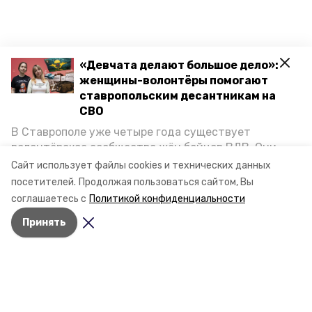
«Девчата делают большое дело»:
женщины-волонтёры помогают
ставропольским десантникам на
СВО
В Ставрополе уже четыре года существует
волонтёрское сообщество жён бойцов ВДВ. Они
организуют сборы вещей и продуктов для
Сайт использует файлы cookies и технических данных
участников спецоперации и лично отвозят всё это
посетителей.
Продолжая пользоваться сайтом, Вы
на передовую. Девушки рассказали «Победе26», как
соглашаетесь с
Политикой конфиденциальности
создавали добровольческий клуб и зачем проводят
Принять
масштабную акцию к 9 Мая.
Разделы
Новости