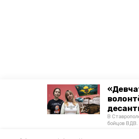
«Девча
волонт
десант
В Ставропол
бойцов ВДВ.
спецопераци
«Победе26»,