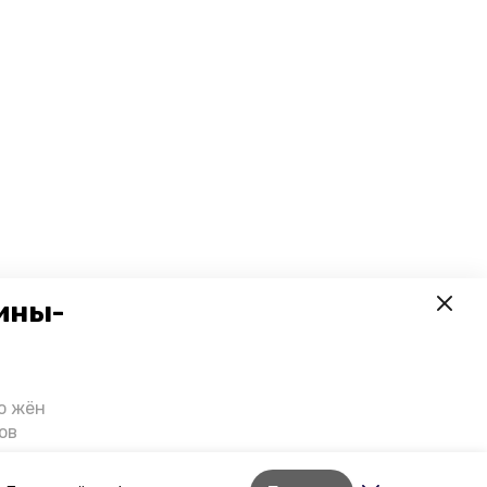
ины-
о жён
ов
казали
т масштабную