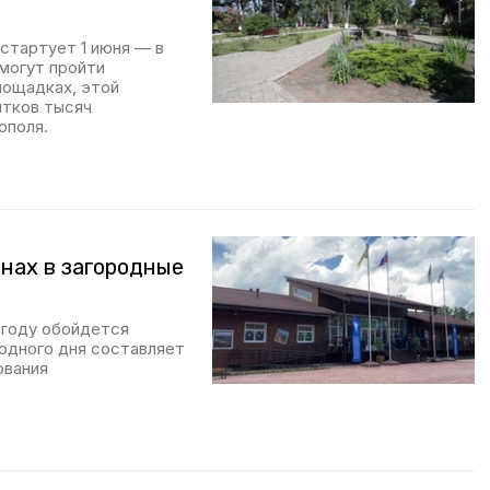
 стартует 1 июня — в
могут пройти
лощадках, этой
ятков тысяч
ополя.
енах в загородные
4 году обойдется
 одного дня составляет
ования