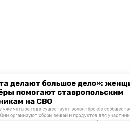
та делают большое дело»: женщ
ёры помогают ставропольским
никам на СВО
е уже четыре года существует волонтёрское сообществ
 Они организуют сборы вещей и продуктов для участник
и и лично отвозят всё это на передовую. Девушки расс
 как создавали добровольческий клуб и зачем проводя