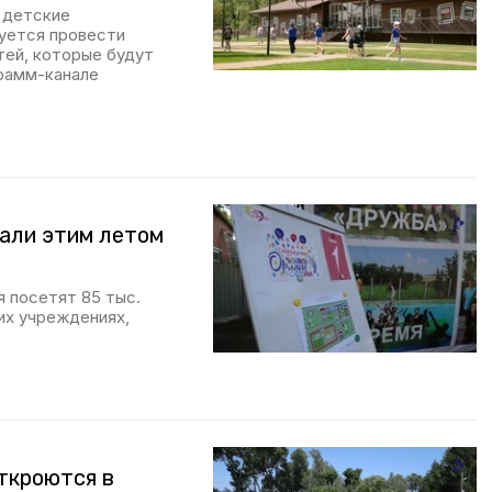
 детские
руется провести
тей, которые будут
рамм-канале
тали этим летом
я посетят 85 тыс.
их учреждениях,
ткроются в