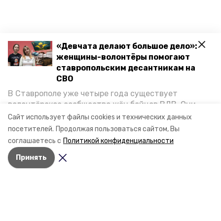
«Девчата делают большое дело»:
женщины-волонтёры помогают
ставропольским десантникам на
СВО
В Ставрополе уже четыре года существует
волонтёрское сообщество жён бойцов ВДВ. Они
организуют сборы вещей и продуктов для
Сайт использует файлы cookies и технических данных
участников спецоперации и лично отвозят всё это
посетителей.
Продолжая пользоваться сайтом, Вы
на передовую. Девушки рассказали «Победе26», как
соглашаетесь с
Политикой конфиденциальности
создавали добровольческий клуб и зачем проводят
Принять
масштабную акцию к 9 Мая.
Разделы
Новости