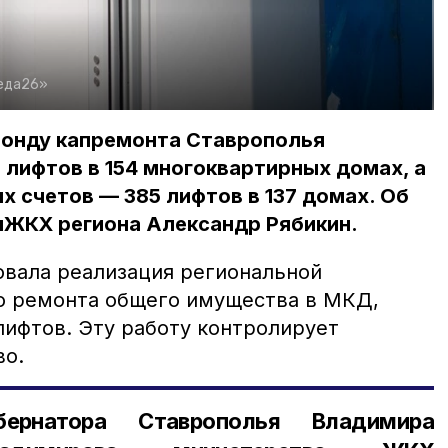
еда26»
Фонду капремонта Ставрополья
 лифтов в 154 многоквартирных домах, а
 счетов — 385 лифтов в 137 домах. Об
нЖКХ региона Александр Рябикин.
товала реализация региональной
о ремонта общего имущества в МКД,
 лифтов. Эту работу контролирует
во.
ернатора Ставрополья Владимира