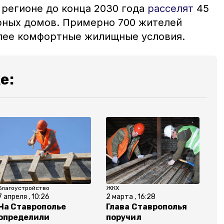
 регионе до конца 2030 года
расселят
45
рных домов. Примерно 700 жителей
лее комфортные жилищные условия.
е:
Благоустройство
ЖКХ
7 апреля , 10:26
2 марта , 16:28
На Ставрополье
Глава Ставрополья
определили
поручил