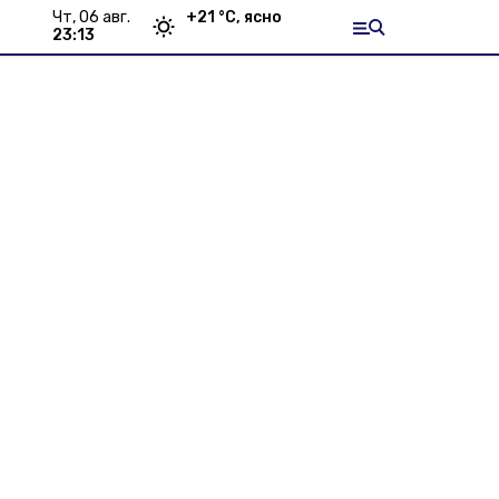
чт, 06 авг.
+
21
°С,
ясно
23:13