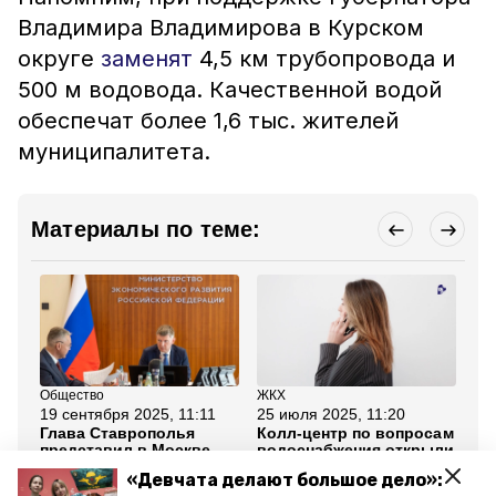
Владимира Владимирова в Курском
округе
заменят
4,5 км трубопровода и
500 м водовода. Качественной водой
обеспечат более 1,6 тыс. жителей
муниципалитета.
Материалы по теме:
Общество
ЖКХ
ЖК
19 сентября 2025, 11:11
25 июля 2025, 11:20
24
Глава Ставрополья
Колл-центр по вопросам
Гл
представил в Москве
водоснабжения открыли
по
проекты развития
на Ставрополье
эн
«Девчата делают большое дело»:
сферы водоснабжения
но