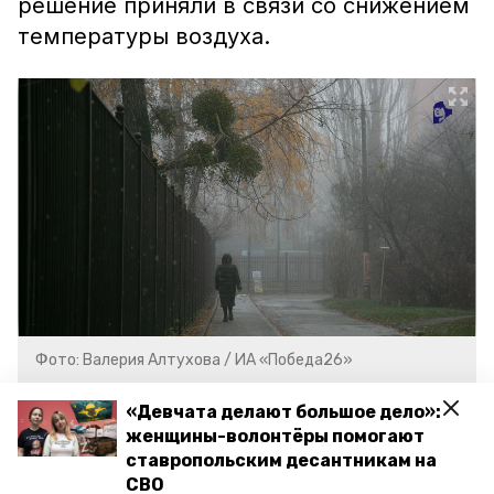
решение приняли в связи со снижением
температуры воздуха.
Фото: Валерия Алтухова / ИА «Победа26»
«Девчата делают большое дело»:
Как передаёт
«Победа26»
со ссылкой на
женщины-волонтёры помогают
источник, работы по запуску
ставропольским десантникам на
оборудования пройдут поэтапно.
СВО