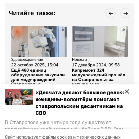
Читайте также:
Здравоохранение
Новости
Но
22 октября 2025, 15:04
17 декабря 2024, 09:58
25
Ещё 460 единиц
Капремонт 324
Тр
оборудования закупили
медучреждений прошёл
ме
для медучреждений
на Ставрополье за
от
Ставрополья
четыре года
Ст
«Девчата делают большое дело»:
Все новости
женщины-волонтёры помогают
ставропольским десантникам на
СВО
ставропольский край
мобильные медбригады
В Ставрополе уже четыре года существует
волонтёрское сообщество жён бойцов ВДВ. Они
минздрав ск
губернатор ск
организуют сборы вещей и продуктов для
Сайт использует файлы cookies и технических данных