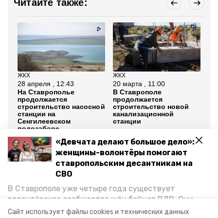
Читайте также:
ЖКХ
ЖКХ
Сп
28 апреля , 12:43
20 марта , 11:00
16
На Ставрополье
В Ставрополе
В 
продолжается
продолжается
пр
строительство насосной
строительство новой
ст
станции на
канализационной
пл
Сенгилеевском
станции
водозаборе
«Девчата делают большое дело»:
Все новости
женщины-волонтёры помогают
ставропольским десантникам на
СВО
ставрополь
больница скорой помощи
В Ставрополе уже четыре года существует
волонтёрское сообщество жён бойцов ВДВ. Они
модульное приёмное отделение
минздрав ск
организуют сборы вещей и продуктов для
Сайт использует файлы cookies и технических данных