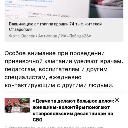
Вакцинацию от гриппа прошли 74 тыс. жителей
Ставрополя
Фото: Валерия Алтухова / ИА «Победа26»
Особое внимание при проведении
прививочной кампании уделяют врачам,
педагогам, воспитателям и другим
специалистам, ежедневно
контактирующим с другими людьми.
Как передаёт
«Победа26»
со ссылкой
«Девчата делают большое дело»:
на источник, иммунизацией уже
женщины-волонтёры помогают
охватили 67% сотрудников школ
ставропольским десантникам на
и детских садов г. Ставрополя.
СВО