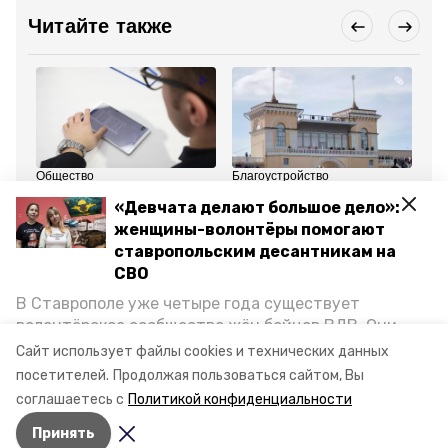
Читайте также
Общество
Благоустройство
Об
2 апреля , 16:53
27 марта , 11:09
1 
«Девчата делают большое дело»:
Каждый второй
Масштабную
Ещ
участник ярмарок
реконструкцию
по
женщины-волонтёры помогают
трудоустройства нашёл
стадиона «Динамо»
Ст
ставропольским десантникам на
работу на Ставрополье
завершат в 2027 году —
губернатор
СВО
В Ставрополе уже четыре года существует
Все новости
волонтёрское сообщество жён бойцов ВДВ. Они
организуют сборы вещей и продуктов для
Сайт использует файлы cookies и технических данных
участников спецоперации и лично отвозят всё это
посетителей.
Продолжая пользоваться сайтом, Вы
школьная весна
ставрополь
на передовую. Девушки рассказали «Победе26», как
соглашаетесь с
Политикой конфиденциальности
создавали добровольческий клуб и зачем проводят
Принять
масштабную акцию к 9 Мая.
Авторы:
Диана Хачатурян