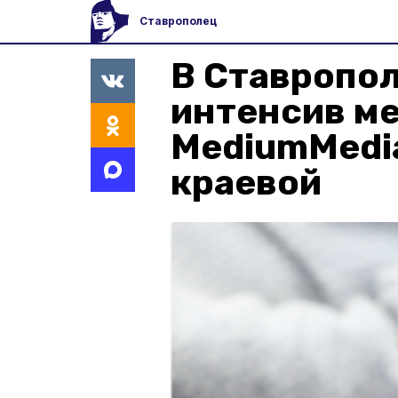
Ставрополец
В Ставропо
интенсив м
MediumMedia
краевой