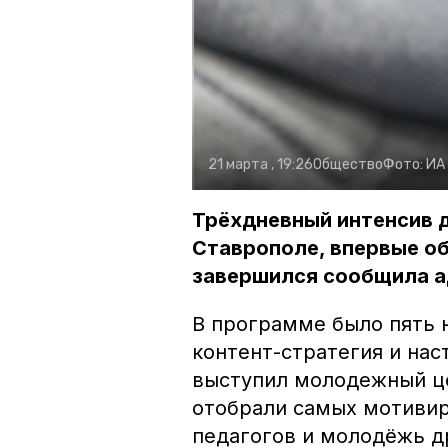
21 марта , 19:26
Общество
Фото:
ИА
Трёхдневный интенсив 
Ставрополе, впервые об
завершился сообщила а
В программе было пять н
контент-стратегия и на
выступил молодежный це
отобрали самых мотивир
педагогов и молодёжь д