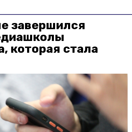
ле завершился
едиашколы
, которая стала