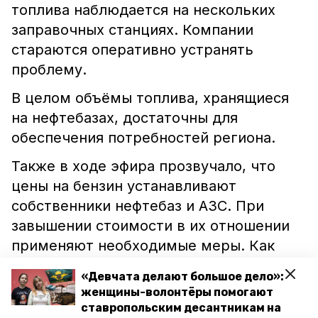
топлива наблюдается на нескольких
заправочных станциях. Компании
стараются оперативно устранять
проблему.
В целом объёмы топлива, хранящиеся
на нефтебазах, достаточны для
обеспечения потребностей региона.
Также в ходе эфира прозвучало, что
цены на бензин устанавливают
собственники нефтебаз и АЗС. При
завышении стоимости в их отношении
применяют необходимые меры. Как
передаёт
«Победа26»
со ссылкой на
«Девчата делают большое дело»:
источник, на сегодняшний день
женщины-волонтёры помогают
нарушений в формировании рыночной
ставропольским десантникам на