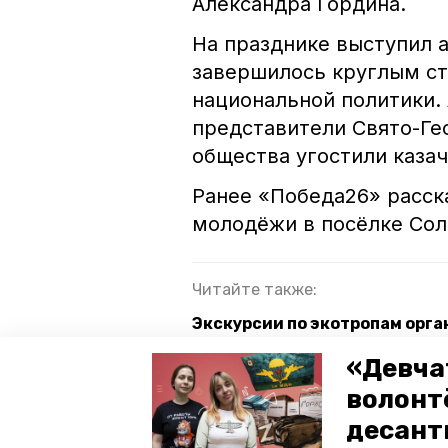
Александра Гордина.
На празднике выступил 
завершилось круглым ст
национальной политики. 
представители Свято-Ге
общества угостили казач
Ранее «Победа26» расск
молодёжи в посёлке Сол
Читайте также:
Экскурсии по экотропам орг
Почти 4,3 детей отдохнут в л
«Девча
волонт
Более 660 детских лагерей о
десант