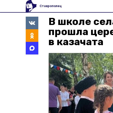
Ставрополец
В школе сел
прошла цер
в казачата