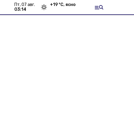
пт, 07 авг.
+
19
°С,
ясно
03:14