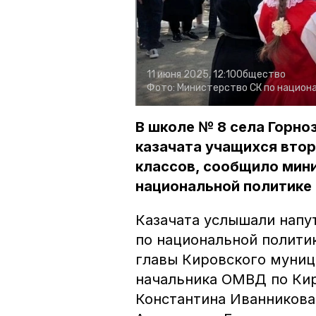
11 июня 2025, 12:10
Общество
Фото:
Министерство СК по национа
В школе № 8 села Горно
казачата учащихся втор
классов, сообщило мин
национальной политике 
Казачата услышали напу
по национальной полити
главы Кировского муниц
начальника ОМВД по Кир
Константина Иванникова