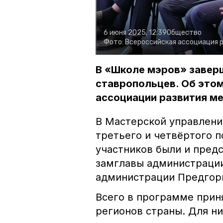
6 июня 2025, 12:39
Общество
Фото:
Всероссийская ассоциация 
В «Школе мэров» завер
ставропольцев. Об это
ассоциации развития м
В Мастерской управлени
третьего и четвёртого 
участников были и пред
замглавы администрации
администрации Предгорн
Всего в программе приня
регионов страны. Для н