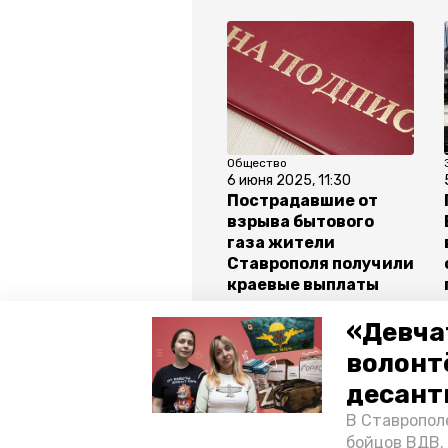
Общество
6 июня 2025, 11:30
Пострадавшие от
взрыва бытового
газа жители
Ставрополя получили
краевые выплаты
«Девча
волонт
Все новости
десант
В Ставропол
школа мэров
ставропольски
бойцов ВДВ.