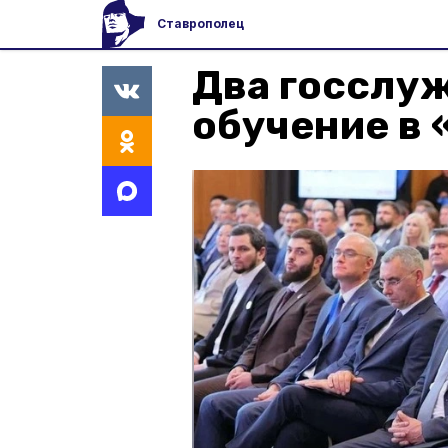
Ставрополец
Два госслу
обучение в