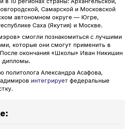
 в 10 регионах страны: Архангельской,
Новгородской, Самарской и Московской
ском автономном округе — Югре,
еспублике Саха (Якутия) и Москве.
мэров» смогли познакомиться с лучшими
ми, которые они смогут применить в
 После окончания «Школы» Иван Никишин
и дипломы.
ю политолога Александра Асафова,
ладимиров
интегрирует
федеральные
стку.
е: