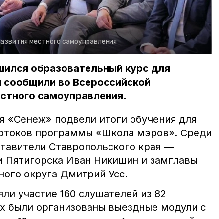
развития местного самоуправления
шился образовательный курс для
м сообщили во Всероссийской
естного самоуправления.
я «Сенеж» подвели итоги обучения для
потоков программы «Школа мэров». Среди
ставители Ставропольского края —
 Пятигорска Иван Никишин и замглавы
ого округа Дмитрий Усс.
ли участие 160 слушателей из 82
их были организованы выездные модули с