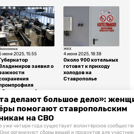
Экономика
ЖКХ
5 июня 2025, 15:55
4 июня 2025, 18:38
Губернатор
Около 900 котельных
Владимиров заявил о
готовят к приходу
важности
холодов на
сохранения
Ставрополье
промпрофиля
«Ставрополь-Авто»
та делают большое дело»: женщ
ёры помогают ставропольским
никам на СВО
е уже четыре года существует волонтёрское сообществ
й край
 Они организуют сборы вещей и продуктов для участник