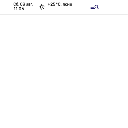
сб, 08 авг.
+
25
°С,
ясно
11:06