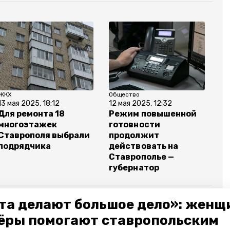
ЖКХ
Общество
13 мая 2025, 18:12
12 мая 2025, 12:32
Для ремонта 18
Режим повышенной
многоэтажек
готовности
Ставрополя выбрали
продолжит
подрядчика
действовать на
Ставрополье —
губернатор
та делают большое дело»: женщ
ёры помогают ставропольским