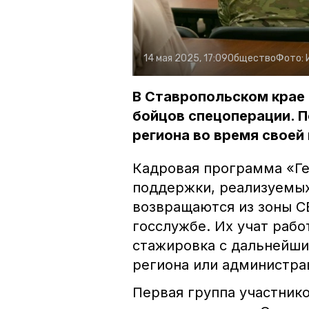
14 мая 2025, 17:09
Общество
Фото:
В Ставропольском крае
бойцов спецоперации. П
региона во время своей
Кадровая программа «Ге
поддержки, реализуемых
возвращаются из зоны С
госслужбе. Их учат рабо
стажировка с дальнейши
региона или администра
Первая группа участник