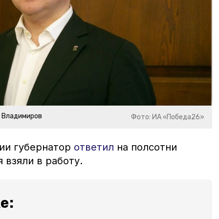
р Владимиров
Фото: ИА «Победа26»
нии губернатор
ответил
на полсотни
ия взяли в работу.
е: