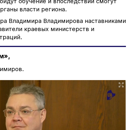
ойдут обучение и впоследствии смогут
органы власти региона.
ора Владимира Владимирова наставниками
авители краевых министерств и
траций.
м»,
димиров.