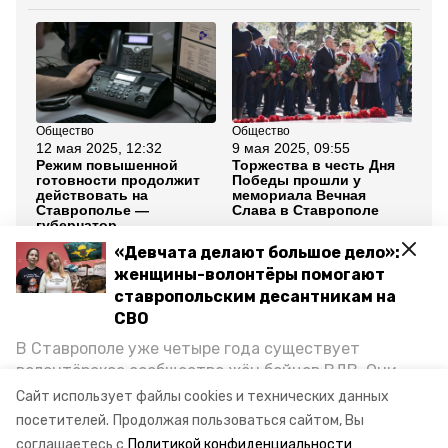
Общество
Общество
Об
12 мая 2025, 12:32
9 мая 2025, 09:55
7 
Режим повышенной
Торжества в честь Дня
Гл
готовности продолжит
Победы прошли у
от
действовать на
мемориала Вечная
зе
Ставрополье —
Слава в Ставрополе
губернатор
«Девчата делают большое дело»:
Все новости
женщины-волонтёры помогают
ставропольским десантникам на
СВО
губернатор владимир владимиров
В Ставрополе уже четыре года существует
волонтёрское сообщество жён бойцов ВДВ. Они
прямая линия губернатора ск
организуют сборы вещей и продуктов для
Сайт использует файлы cookies и технических данных
участников спецоперации и лично отвозят всё это
посетителей.
Продолжая пользоваться сайтом, Вы
ставропольский край
на передовую. Девушки рассказали «Победе26», как
соглашаетесь с
Политикой конфиденциальности