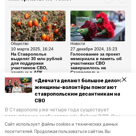
Общество
Новости
Но
10 марта 2025, 16:24
27 декабря 2024, 15:23
26
На Ставрополье
Голосование за проект
Но
выделят 30 млн рублей
мемориала в память об
по
для поддержки
участниках СВО
за
участников СВО,
завершилось на
«З
занятых в АПК
Ставрополье
«Девчата делают большое дело»:
Все новости
женщины-волонтёры помогают
ставропольским десантникам на
СВО
герои ставрополья
ставропольский край
В Ставрополе уже четыре года существует
волонтёрское сообщество жён бойцов ВДВ. Они
участники сво
организуют сборы вещей и продуктов для
Сайт использует файлы cookies и технических данных
участников спецоперации и лично отвозят всё это
посетителей.
Продолжая пользоваться сайтом, Вы
губернатор владимир владимиров