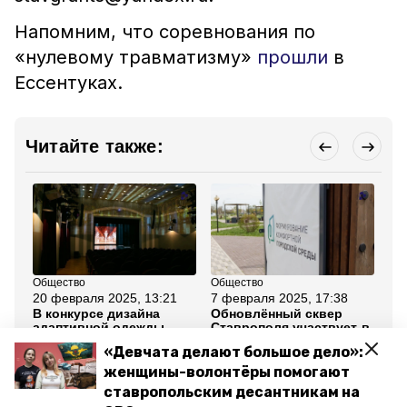
Напомним, что соревнования по
«нулевому травматизму»
прошли
в
Ессентуках.
Читайте также:
Общество
Общество
Кул
20 февраля 2025, 13:21
7 февраля 2025, 17:38
29
В конкурсе дизайна
Обновлённый сквер
Ст
адаптивной одежды
Ставрополя участвует в
пр
могут поучаствовать
федеральном конкурсе
ко
«Девчата делают большое дело»:
мастера со Ставрополья
«К
на
женщины-волонтёры помогают
ставропольским десантникам на