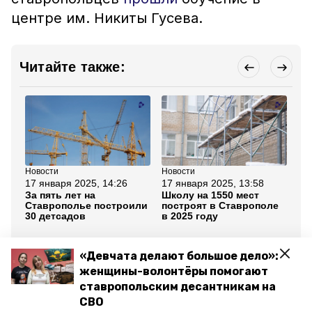
центре им. Никиты Гусева.
Читайте также:
Новости
Новости
Но
17 января 2025, 14:26
17 января 2025, 13:58
14
За пять лет на
Школу на 1550 мест
Ст
Ставрополье построили
построят в Ставрополе
шк
30 детсадов
в 2025 году
за
во
по
«Девчата делают большое дело»:
Все новости
женщины-волонтёры помогают
ставропольским десантникам на
СВО