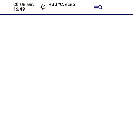
сб, 08 авг.
+
30
°С,
ясно
16:49