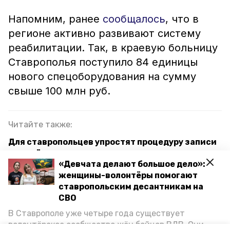
Напомним, ранее
сообщалось
, что в
регионе активно развивают систему
реабилитации. Так, в краевую больницу
Ставрополья поступило 84 единицы
нового спецоборудования на сумму
свыше 100 млн руб.
Читайте также:
Для ставропольцев упростят процедуру записи
на приём к врачу
«Девчата делают большое дело»:
Глава Ставрополья поручил проверить
женщины-волонтёры помогают
готовность к приходу холодов
ставропольским десантникам на
СВО
Ставропольцы могут узнать о диспансеризации
В Ставрополе уже четыре года существует
в соцсетях краевого минздрава
волонтёрское сообщество жён бойцов ВДВ. Они