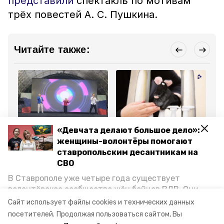
представили
спектакль по мотивам
трёх повестей А. С. Пушкина.
Читайте также:
Новости
Новости
Но
«Девчата делают большое дело»:
2 сентября 2024, 08:37
2 августа 2024, 11:23
1 
женщины-волонтёры помогают
В Ставрополе отметили
Минкультуры РФ
Ак
14-летие театра эстрады
проработает вопрос о
др
ставропольским десантникам на
парка Победы
крупных гастролях
го
СВО
труппы
се
ставропольского театра
В Ставрополе уже четыре года существует
кукол
волонтёрское сообщество жён бойцов ВДВ. Они
организуют сборы вещей и продуктов для
Все новости
Сайт использует файлы cookies и технических данных
участников спецоперации и лично отвозят всё это
посетителей.
Продолжая пользоваться сайтом, Вы
на передовую. Девушки рассказали «Победе26», как