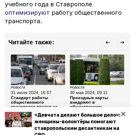
учебного года в Ставрополе
оптимизируют
работу общественного
транспорта.
Читайте также:
Новости
Новости
Но
31 июля 2024, 16:57
30 мая 2024, 09:11
23
Стандарт работы
Проездные карты
Гу
общественного
внедряют в
Вл
транспорта введут на
общественном
ра
Ставрополье
транспорте Ставрополя
об
«Девчата делают большое дело»:
де
Ст
женщины-волонтёры помогают
ставропольским десантникам на
Все новости
СВО