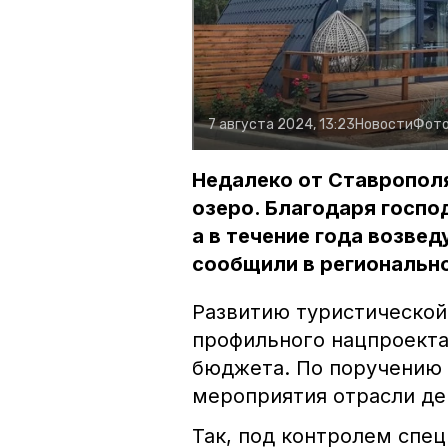
7 августа 2024, 13:23
Новости
Фото
Недалеко от Ставропол
озеро. Благодаря госпо
а в течение года возве
сообщили в региональн
Развитию туристической
профильного нацпроекта
бюджета. По поручению
мероприятия отрасли де
Так, под контролем спец