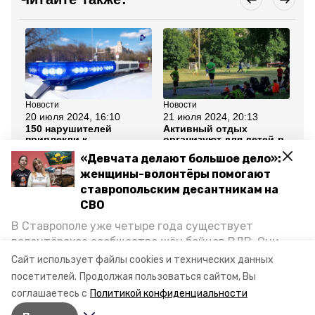
Новости
Новости
Но
20 июля 2024, 16:10
21 июля 2024, 20:13
19
150 нарушителей
Активный отдых
По
привлекли к
организуют для детей в
се
ответственности во
Ставрополе десятки
се
«Девчата делают большое дело»:
время рейда ГИБДД в
педагогов и наставников
жи
Ставрополе
женщины-волонтёры помогают
ставропольским десантникам на
Все новости
СВО
В Ставрополе уже четыре года существует
волонтёрское сообщество жён бойцов ВДВ. Они
отключения электроэнергии
электричество
организуют сборы вещей и продуктов для
Сайт использует файлы cookies и технических данных
участников спецоперации и лично отвозят всё это
посетителей.
Продолжая пользоваться сайтом, Вы
авария
ростовская аэс
на передовую. Девушки рассказали «Победе26», как
соглашаетесь с
Политикой конфиденциальности
создавали добровольческий клуб и зачем проводят