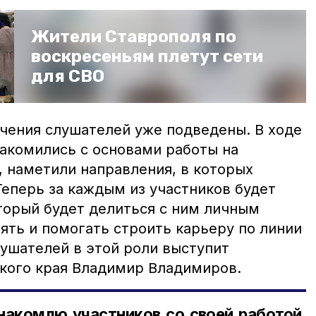
Жители Ставрополя по
воскресеньям плетут сети
для СВО
учения слушателей уже подведены. В ходе
накомились с основами работы на
, наметили направления, в которых
Теперь за каждым из участников будет
оторый будет делиться с ним личным
ять и помогать строить карьеру по линии
лушателей в этой роли выступит
кого края Владимир Владимиров.
накомлю участников со своей работой,