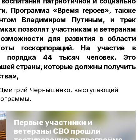
, воспитания патриотичной и социально
ти. Программа «Время героев», также
ентом Владимиром Путиным, и трек
амках позволят участникам и ветеранам
озможности для развития в области
боты госкорпораций. На участие в
ь порядка 44 тысяч человек. Это
ашей страны, которые должны получить
тва»,
 Дмитрий Чернышенко, выступающий
рограммы.
Первые участники и
ветераны СВО прошли