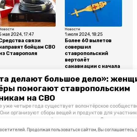
Новости
Новости
5 мая 2024, 17:47
1 июля 2024, 18:25
Средства связи
Более 60 вылетов
направят бойцам СВО
совершил
из Ставрополя
ставропольский
вертолёт
санавиации с начала
года
та делают большое дело»: женщ
ёры помогают ставропольским
никам на СВО
е уже четыре года существует волонтёрское сообществ
мей
губернатор владимир владимиров
 Они организуют сборы вещей и продуктов для участник
и и лично отвозят всё это на передовую. Девушки расс
аставничество
ставропольский край
 как создавали добровольческий клуб и зачем проводя
посетителей.
Продолжая пользоваться сайтом, Вы соглашаетесь 
я.