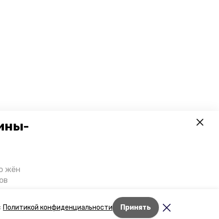
ины-
о жён
ов
казали
т масштабную
Лента новостей
с
Политикой конфиденциальности
Принять