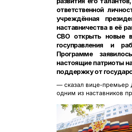
развития его талантов
ответственной личнос
учреждённая презид
наставничества в её р
СВО открыть новые в
госуправления и ра
Программе заявилос
настоящие патриоты н
поддержку от государс
— сказал вице-премьер
одним из наставников п