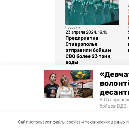
Новости
23 апреля 2024, 18:16
Предприятия
Ставрополья
отправили бойцам
СВО более 23 тонн
воды
«Девча
волонт
Все новости
десант
В Ставропол
поддержка участников сво и их се
бойцов ВДВ.
спецопераци
программа "время героев"
н
«Победе26»,
Сайт использует файлы cookies и технических данных 
акцию к 9 Ма