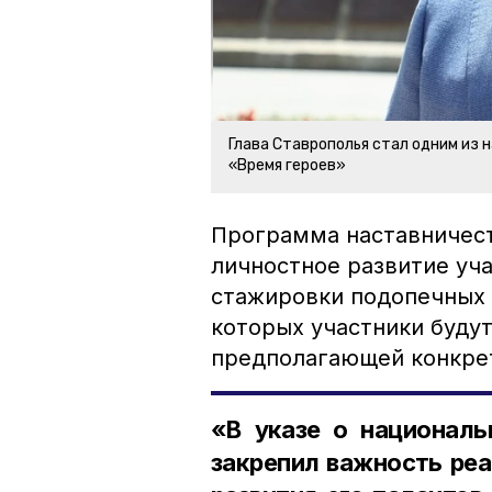
Глава Ставрополья стал одним из 
«Время героев»
Программа наставничест
личностное развитие уч
стажировки подопечных 
которых участники буду
предполагающей конкрет
«В указе о националь
закрепил важность реа