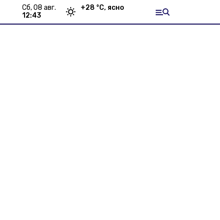
сб, 08 авг.
+
28
°С,
ясно
12:43