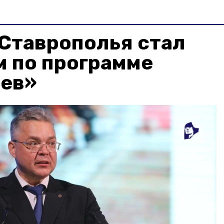
Ставрополья стал
м по программе
оев»