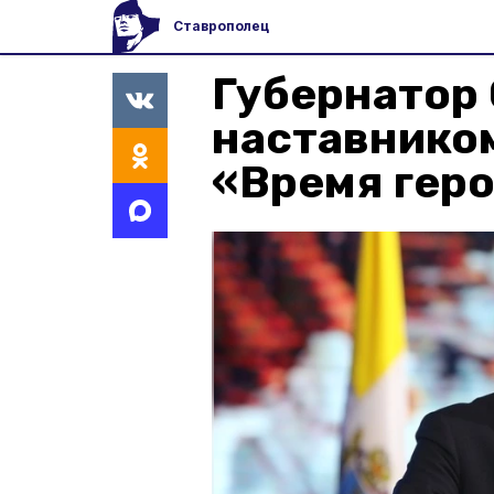
Ставрополец
Губернатор 
наставнико
«Время гер