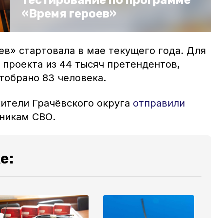
тестирование по программе
«Время героев»
в» стартовала в мае текущего года. Для
 проекта из 44 тысяч претендентов,
тобрано 83 человека.
жители Грачёвского округа
отправили
никам СВО.
е: