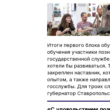
Итоги первого блока об
обучения участники поз
государственной службе
хотели бы развиваться. 
закреплен наставник, к
опытом, а также направл
госслужбы. Для троих с
губернатор Ставропольс
«С удовольствием поз