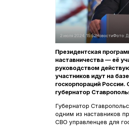
2 июля 2024, 15:52
Новости
Фото:
Д
Президентская програм
наставничества — её уч
руководством действую
участников идут на баз
госкорпораций России. 
губернатор Ставрополь
Губернатор Ставропольс
одним из наставников пр
СВО управленцев для го