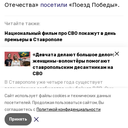
Отечества»
посетили
«Поезд Победы».
Читайте также:
Национальный фильм про СВО покажут в день
премьеры в Ставрополе
Глава Ставрополья назвал волонтёров,
«Девчата делают большое дело»:
представленных к награде «За поддержку СВО»
женщины-волонтёры помогают
ставропольским десантникам на
Компенсации за санаторные путёвки попросили
СВО
у губернатора Ставрополья семьи участников
СВО
В Ставрополе уже четыре года существует
волонтёрское сообщество жён бойцов ВДВ. Они
организуют сборы вещей и продуктов для
Сайт использует файлы cookies и технических данных
участников спецоперации и лично отвозят всё это
ставропольский край
посетителей.
Продолжая пользоваться сайтом, Вы
на передовую. Девушки рассказали «Победе26», как
соглашаетесь с
Политикой конфиденциальности
создавали добровольческий клуб и зачем проводят
фонд «защитники отечества»
Принять
масштабную акцию к 9 Мая.