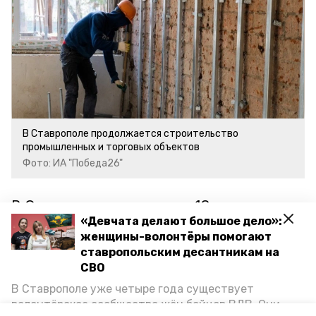
В Ставрополе продолжается строительство
промышленных и торговых объектов
Фото: ИА "Победа26"
В Ставрополе реализуют 18 крупных
«Девчата делают большое дело»:
инвестпроектов. Два из них уже
женщины-волонтёры помогают
завершили. В юго-западном районе
ставропольским десантникам на
построили крупный ЖК и цех по
СВО
изготовлению хлебобулочной и
В Ставрополе уже четыре года существует
кондитерской продукции. Среди других
волонтёрское сообщество жён бойцов ВДВ. Они