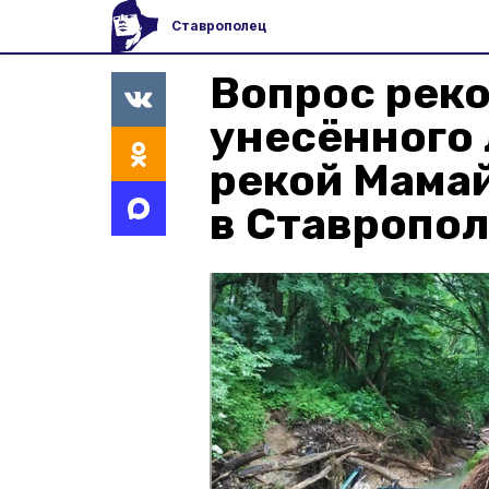
Ставрополец
Вопрос рек
унесённого 
рекой Мама
в Ставропо