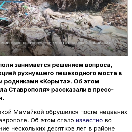
омментировала обрушение моста над рекой Мамайкой в
оля занимается решением вопроса,
кцией рухнувшего пешеходного моста в
и родниками «Корыта». Об этом
ла Ставрополя» рассказали в пресс-
и.
екой Мамайкой обрушился после недавних
аврополе. Об этом стало
известно
во
ение нескольких десятков лет в районе