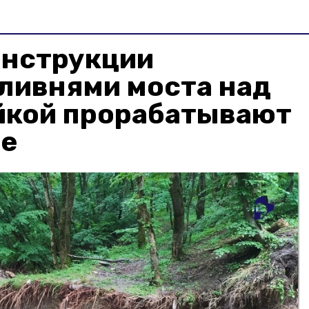
онструкции
ливнями моста над
йкой прорабатывают
ле