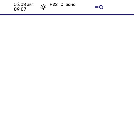
сб, 08 авг.
+
22
°С,
ясно
09:07