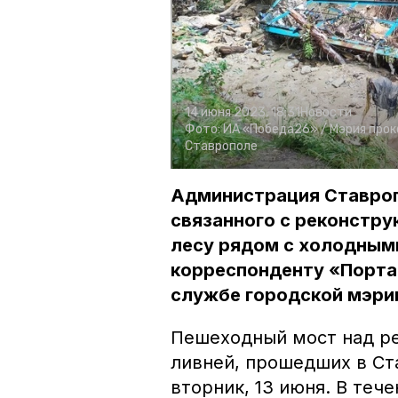
14 июня 2023, 18:31
Новости
Фото:
ИА «Победа26» /
Мэрия прок
Ставрополе
Администрация Ставроп
связанного с реконстру
лесу рядом с холодным
корреспонденту «Порта
службе городской мэри
Пешеходный мост над р
ливней, прошедших в Ст
вторник, 13 июня. В теч