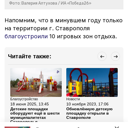
Фото: Валерия Алтухова / ИА «Победа26»
Напомним, что в минувшем году только
на территории г. Ставрополя
благоустроили
10 игровых зон отдыха.
Читайте также:
Благоустройство
Новости
Но
18 июня 2025, 13:45
10 ноября 2023, 17:06
19
Детские площадки
Обновлённую детскую
В 
оборудуют ещё в шести
площадку открыли в
Ст
муниципалитетах
Ставрополе
сп
Ставрополья
пл