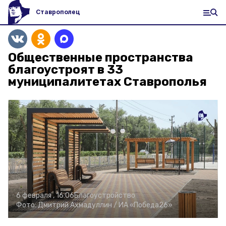
Ставрополец
Общественные пространства
благоустроят в 33
муниципалитетах Ставрополья
6 февраля , 16:06
Благоустройство
Фото:
Дмитрий Ахмадуллин /
ИА «Победа26»