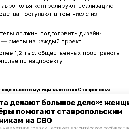
таврополья контролируют реализацию
едства поступают в том числе из
итеты должны подготовить дизайн-
я — сметы на каждый проект.
олее 1,2 тыс. общественных пространств
полье по нацпроекту
 ещё в шести муниципалитетах Ставрополья
ий сад на 300 мест на улице Южный обход
та делают большое дело»: женщ
ёры помогают ставропольским
еральному этапу ярмарки трудоустройства
никам на СВО
е уже четыре года существует волонтёрское сообществ