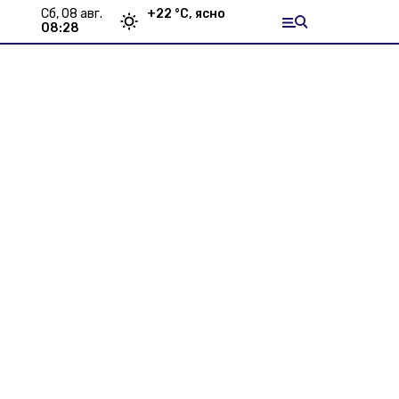
сб, 08 авг.
+
22
°С,
ясно
08:28