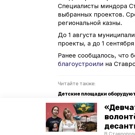
Специалисты миндора С
выбранных проектов. Ср
региональной казны.
До 1 августа муниципал
проекты, а до 1 сентябр
Ранее сообщалось, что б
благоустроили
на Ставро
Читайте также:
Детские площадки оборудуют
В Ставрополе построят детск
«Девча
волонт
Ставрополье готовится к фед
десант
В Ставропол