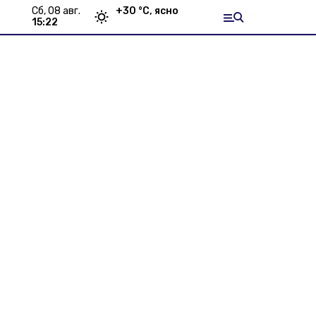
сб, 08 авг.
+
30
°С,
ясно
15:22