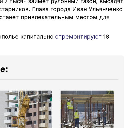
и 7 тысяч займёт рулонный газон, высадят
старников. Глава города Иван Ульянченко
а станет привлекательным местом для
ополье капитально
отремонтируют
18
е: