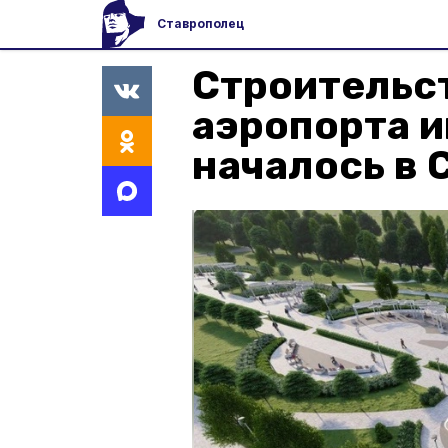
Ставрополец
Строительст
аэропорта и
началось в 