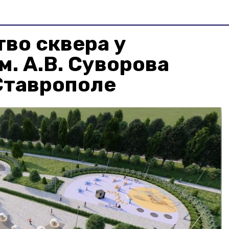
во сквера у
м. А.В. Суворова
Ставрополе