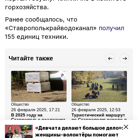
горхозяйства.
Ранее сообщалось, что
«Ставрополькрайводоканал»
получил
155 единиц техники.
Читайте также
Общество
Общество
Об
26 февраля 2025, 17:21
26 февраля 2025, 12:53
25
В 2025 году на
Туристический маршрут
Ко
Ставрополье реализуют
по Ставрополю внесли в
ка
147 народных проектов
реестр
по
«Девчата делают большое дело»:
Минэкономразвития РФ
ре
Ст
женщины-волонтёры помогают