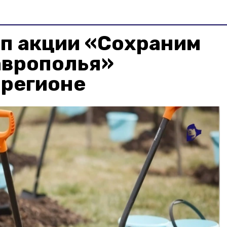
ап акции «Сохраним
аврополья»
 регионе