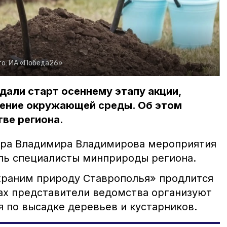
о:
ИА «Победа26»
дали старт осеннему этапу акции,
нение окружающей среды. Об этом
ве региона.
ора Владимира Владимирова мероприятия
оль специалисты минприроды региона.
храним природу Ставрополья» продлится
ках представители ведомства организуют
 по высадке деревьев и кустарников.