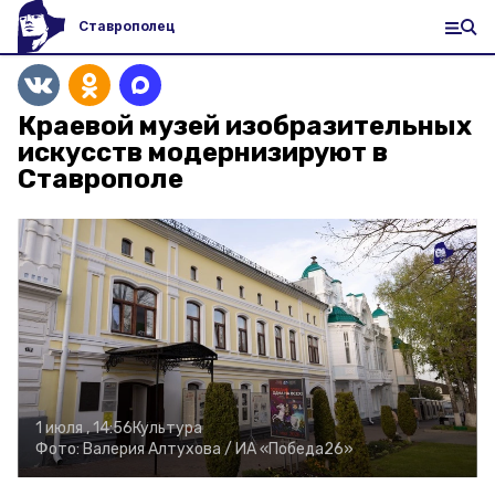
Ставрополец
Краевой музей изобразительных
искусств модернизируют в
Ставрополе
1 июля , 14:56
Культура
Фото:
Валерия Алтухова /
ИА «Победа26»