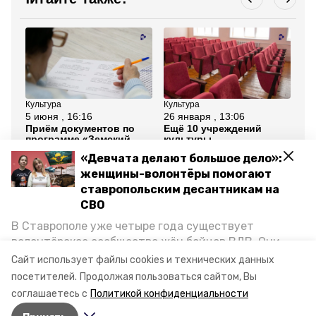
Культура
Культура
Кул
5 июня , 16:16
26 января , 13:06
31
Приём документов по
Ещё 10 учреждений
На
программе «Земский
культуры
ку
работник культуры»
отремонтируют на
на
«Девчата делают большое дело»:
проходит на
Ставрополье к концу
ру
Ставрополье
года
женщины-волонтёры помогают
ставропольским десантникам на
Все новости
СВО
В Ставрополе уже четыре года существует
волонтёрское сообщество жён бойцов ВДВ. Они
ставрополь
модернизация
музей
организуют сборы вещей и продуктов для
Сайт использует файлы cookies и технических данных
участников спецоперации и лично отвозят всё это
посетителей.
Продолжая пользоваться сайтом, Вы
минкульт ск
губернатор ск
на передовую. Девушки рассказали «Победе26», как
соглашаетесь с
Политикой конфиденциальности
создавали добровольческий клуб и зачем проводят