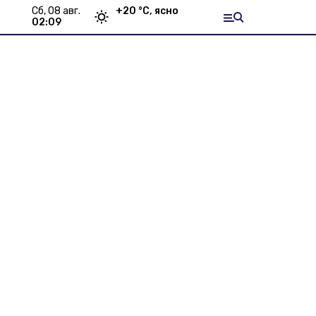
сб, 08 авг.
+
20
°С,
ясно
02:09