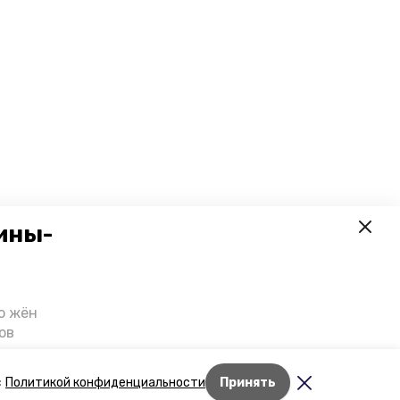
ины-
о жён
ов
казали
т масштабную
Лента новостей
с
Политикой конфиденциальности
Принять