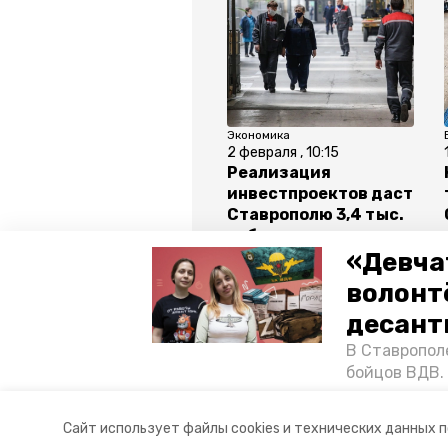
Экономика
2 февраля , 10:15
Реализация
инвестпроектов даст
Ставрополю 3,4 тыс.
рабочих мест
«Девча
волонт
Все новости
десант
В Ставропол
ставрополь
памятник
бойцов ВДВ.
спецопераци
«Победе26»,
Авторы:
Анастасия Колмыкова
Сайт использует файлы cookies и технических данных 
акцию к 9 Ма