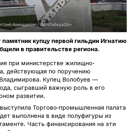
итрий Ахмадуллин /
ИА «Победа26»
 памятник купцу первой гильдии Игнатию
бщили в правительстве региона.
ия при министерстве жилищно-
а, действующая по поручению
Владимирова. Купец Волобуев —
ода, сыгравший важную роль в его
рном развитии.
выступила Торгово‑промышленная палата
удет выполнена в виде полуфигуры из
таменте. Часть финансирования на эти