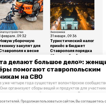
Благоустройство
Экономика
1 февраля , 09:32
31 января , 09:36
Новую уборочную
Туристический налог
технику закупят для
принёс в бюджет
Ставрополя к весне
Ставрополя порядка
10 млн рублей
та делают большое дело»: женщ
ёры помогают ставропольским
никам на СВО
е уже четыре года существует волонтёрское сообществ
купец волобуев
минжкх ск
губернатор ск
 Они организуют сборы вещей и продуктов для участник
и и лично отвозят всё это на передовую. Девушки расс
 как создавали добровольческий клуб и зачем проводя
посетителей.
Продолжая пользоваться сайтом, Вы соглашаетесь 
я.