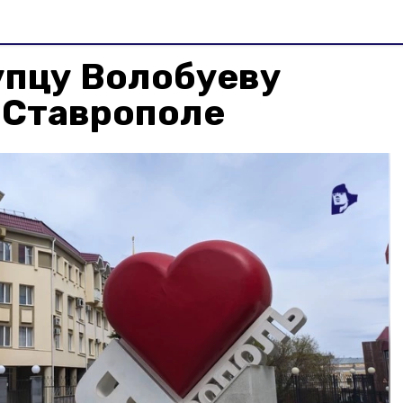
упцу Волобуеву
 Ставрополе