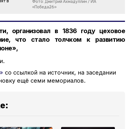
вят в
Фото: Дмитрий Ахмадуллин / ИА
«Победа26»
ти, организовал в 1836 году цеховое
ние, что стало толчком к развитию
ионе»,
и.
»
со ссылкой на источник, на заседании
новку ещё семи мемориалов.
е: