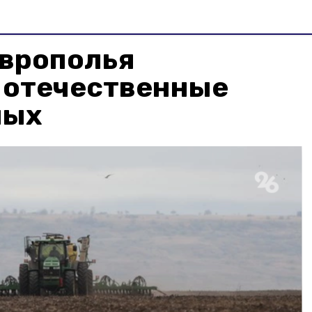
аврополья
 отечественные
мых