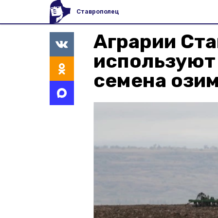
Ставрополец
Аграрии Ст
используют
семена ози