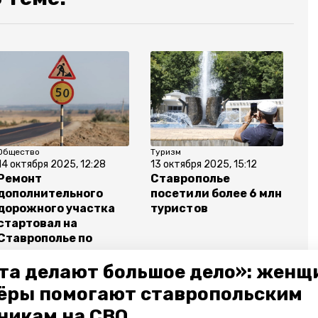
Общество
Туризм
14 октября 2025, 12:28
13 октября 2025, 15:12
Ремонт
Ставрополье
дополнительного
посетили более 6 млн
дорожного участка
туристов
стартовал на
Ставрополье по
нацпроекту
та делают большое дело»: женщ
ёры помогают ставропольским
никам на СВО