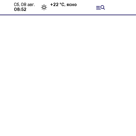
сб, 08 авг.
+
22
°С,
ясно
08:52