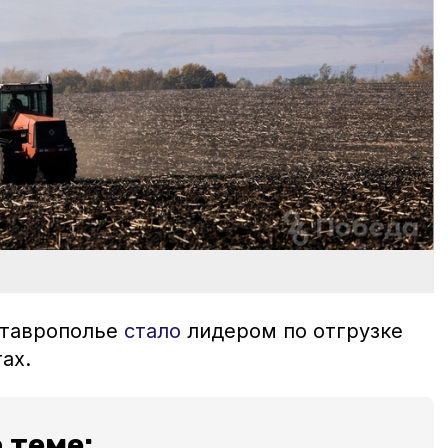
Ставрополье
стало
лидером по отгрузке
гах.
 теме: