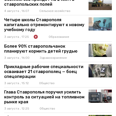
ставропольских полей
4 августа , 16:07
Сельское хозяйство
Четыре школы Ставрополя
капитально отремонтируют к новому
учебному году
3 августа , 17:25
Образование
Более 90% ставропольчанок
планируют кормить детей грудью
3 августа , 16:00
Здравоохранение
Прикладные рабочие специальности
осваивает 21 ставрополец — боец
спецоперации
3 августа , 15:12
Общество
Глава Ставрополья поручил усилить
контроль за ситуацией на топливном
рынке края
3 августа , 12:25
Общество