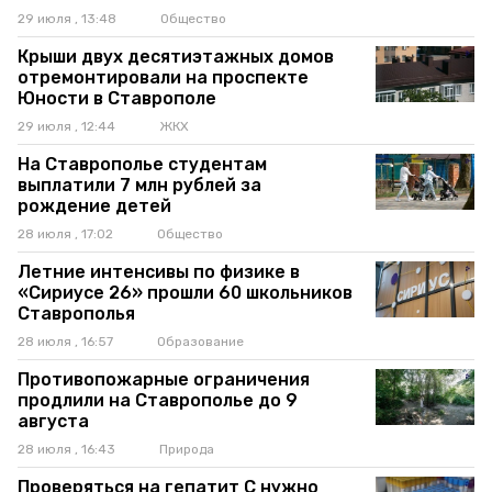
29 июля , 13:48
Общество
Крыши двух десятиэтажных домов
отремонтировали на проспекте
Юности в Ставрополе
29 июля , 12:44
ЖКХ
На Ставрополье студентам
выплатили 7 млн рублей за
рождение детей
28 июля , 17:02
Общество
Летние интенсивы по физике в
«Сириусе 26» прошли 60 школьников
Ставрополья
28 июля , 16:57
Образование
Противопожарные ограничения
продлили на Ставрополье до 9
августа
28 июля , 16:43
Природа
Проверяться на гепатит C нужно