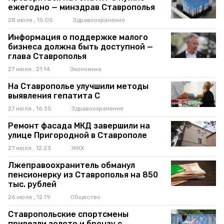
ежегодно — минздрав Ставрополья
28 июля , 15:05
Здравоохранение
Информация о поддержке малого
бизнеса должна быть доступной —
глава Ставрополья
27 июля , 21:14
Экономика
На Ставрополье улучшили методы
выявления гепатита C
27 июля , 16:35
Здравоохранение
Ремонт фасада МКД завершили на
улице Пригородной в Ставрополе
27 июля , 12:23
ЖКХ
Лжеправоохранитель обманул
пенсионерку из Ставрополья на 850
тыс. рублей
26 июля , 12:19
Общество
Ставропольские спортсмены
привезли золото и бронзу с