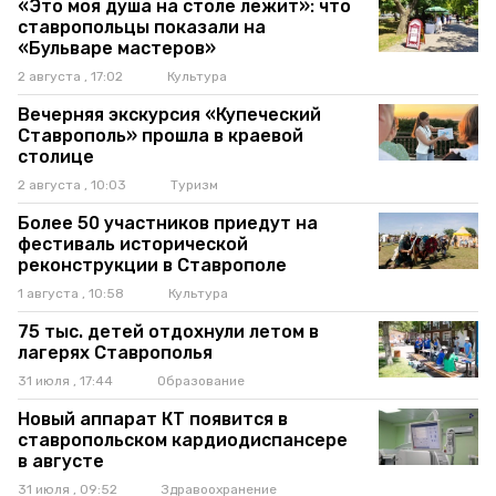
«Это моя душа на столе лежит»: что
ставропольцы показали на
«Бульваре мастеров»
2 августа , 17:02
Культура
Вечерняя экскурсия «Купеческий
Ставрополь» прошла в краевой
столице
2 августа , 10:03
Туризм
Более 50 участников приедут на
фестиваль исторической
реконструкции в Ставрополе
1 августа , 10:58
Культура
75 тыс. детей отдохнули летом в
лагерях Ставрополья
31 июля , 17:44
Образование
Новый аппарат КТ появится в
ставропольском кардиодиспансере
в августе
31 июля , 09:52
Здравоохранение