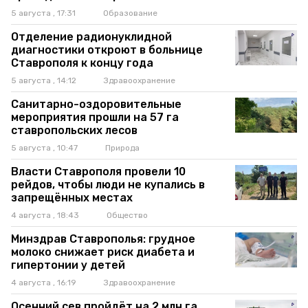
5 августа , 17:31
Образование
Отделение радионуклидной
диагностики откроют в больнице
Ставрополя к концу года
5 августа , 14:12
Здравоохранение
Санитарно-оздоровительные
мероприятия прошли на 57 га
ставропольских лесов
5 августа , 10:47
Природа
Власти Ставрополя провели 10
рейдов, чтобы люди не купались в
запрещённых местах
4 августа , 18:43
Общество
Минздрав Ставрополья: грудное
молоко снижает риск диабета и
гипертонии у детей
4 августа , 16:19
Здравоохранение
Осенний сев пройдёт на 2 млн га