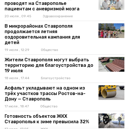
проводят на Ставрополье
пациентам с аневризмой мозга
20 июля , 09:45
Здравоохранение
В микрорайонах Ставрополя
продолжается летняя
оздоровительная кампания для
детей
19 июля , 12:29
Общество
Жители Ставрополя могут выбрать
территорию для благоустройства до
19 июля
18 июля , 17:44
Благоустройство
Асфальт укладывают на одном из
трёх участков трассы Ростов-на-
Дону — Ставрополь
17 июля , 18:47
Общество
Готовность объектов ЖКХ
Ставрополья к зиме превысила 32%