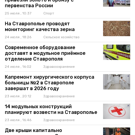
первенства России
25 июля , 10:37
Спорт
На Ставрополье проводят
мониторинг качества зерна
24 июля , 18:26
Сельское хозяйство
Современное оборудование
доставят в модульное приёмное
отделение Ставрополя
24 июля , 16:02
Здравоохранение
Капремонт хирургического корпуса
больницы №2 в Ставрополе
завершат в 2026 году
23 июля , 20:12
Здравоохранение
14 модульных конструкций
планируют возвести на Ставрополье
23 июля , 16:46
Здравоохранение
Две крыши капитально