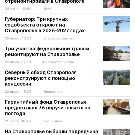
отремонтировали в Ставрополе
23 июля , 12:55
ЖКХ
Губернатор: Три крупных
соцобъекта откроют на
Ставрополье в 2026-2027 годах
22 июля , 18:23
Благоустройство
Три участка федеральной трассы
ремонтируют на Ставрополье
22 июля , 17:30
Благоустройство
Северный обход Ставрополя
реконструируют с помощью
концессии
22 июля , 13:05
Экономика
Гарантийный фонд Ставрополья
предоставил 76 поручительств за
полгода
21 июля , 10:43
Экономика
На Ставрополье выбрали подрядчика