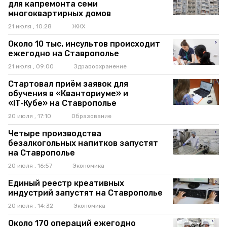
для капремонта семи
многоквартирных домов
21 июля , 10:28
ЖКХ
Около 10 тыс. инсультов происходит
ежегодно на Ставрополье
21 июля , 09:00
Здравоохранение
Стартовал приём заявок для
обучения в «Кванториуме» и
«IT‑Кубе» на Ставрополье
20 июля , 17:10
Образование
Четыре производства
безалкогольных напитков запустят
на Ставрополье
20 июля , 16:57
Экономика
Единый реестр креативных
индустрий запустят на Ставрополье
20 июля , 14:32
Экономика
Около 170 операций ежегодно