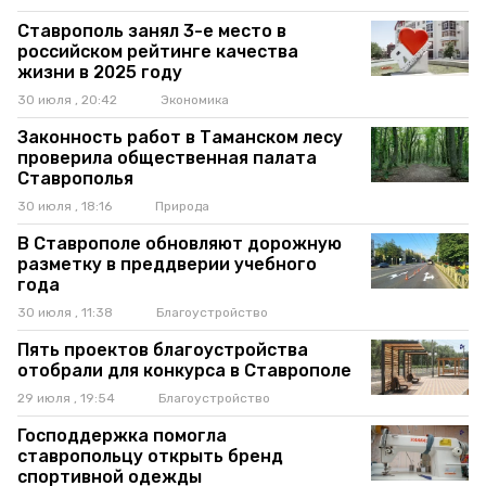
Ставрополь занял 3-е место в
российском рейтинге качества
жизни в 2025 году
30 июля , 20:42
Экономика
Законность работ в Таманском лесу
проверила общественная палата
Ставрополья
30 июля , 18:16
Природа
В Ставрополе обновляют дорожную
разметку в преддверии учебного
года
30 июля , 11:38
Благоустройство
Пять проектов благоустройства
отобрали для конкурса в Ставрополе
29 июля , 19:54
Благоустройство
Господдержка помогла
ставропольцу открыть бренд
спортивной одежды