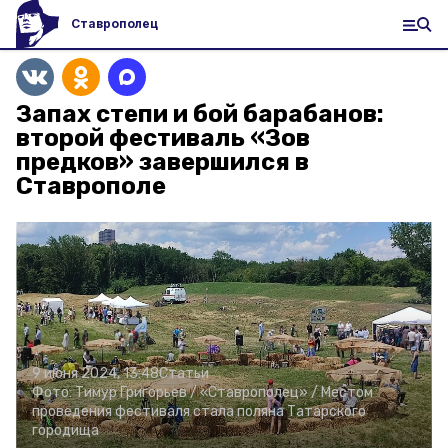
Ставрополец
Запах степи и бой барабанов:
второй фестиваль «Зов
предков» завершился в
Ставрополе
9 июня 2024, 13:48
Статьи
Фото:
Тимур Григорьев /
«Ставрополец» /
Местом
проведения фестиваля стала поляна Татарского
городища