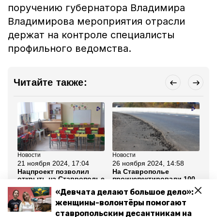
поручению губернатора Владимира
Владимирова мероприятия отрасли
держат на контроле специалисты
профильного ведомства.
Читайте также:
Новости
Новости
Но
21 ноября 2024, 17:04
26 ноября 2024, 14:58
6 
Нацпроект позволил
На Ставрополье
От
открыть на Ставрополье
проинспектировали 100
ин
30 детских садов
отремонтированных
ис
«Девчата делают большое дело»:
дорог
ко
Ст
женщины-волонтёры помогают
ставропольским десантникам на