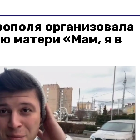
рополя организовала
ю матери «Мам, я в