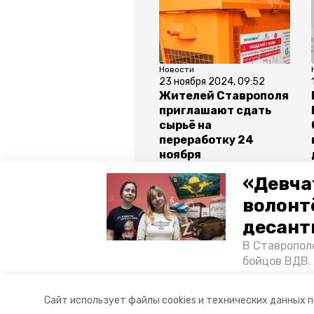
Новости
23 ноября 2024, 09:52
Жителей Ставрополя
приглашают сдать
сырьё на
переработку 24
ноября
«Девча
волонт
Все новости
десант
В Ставропол
ставрополь
день матери в 
бойцов ВДВ.
спецопераци
администрация ставрополя
«Победе26»,
Сайт использует файлы cookies и технических данных 
акцию к 9 Ма