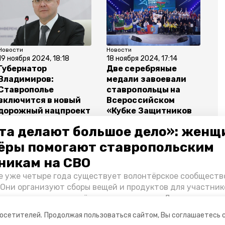
Новости
Новости
19 ноября 2024, 18:18
18 ноября 2024, 17:14
Губернатор
Две серебряные
Владимиров:
медали завоевали
Ставрополье
ставропольцы на
включится в новый
Всероссийском
дорожный нацпроект
«Кубке Защитников
Отечества»
та делают большое дело»: женщ
ёры помогают ставропольским
никам на СВО
е уже четыре года существует волонтёрское сообществ
ставрополе
акция ко дню матери
 Они организуют сборы вещей и продуктов для участник
и и лично отвозят всё это на передовую. Девушки расс
 как создавали добровольческий клуб и зачем проводя
посетителей.
Продолжая пользоваться сайтом, Вы соглашаетесь 
я.