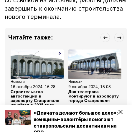
со ссылкой на источник, работы должны
завершить к окончанию строительства
нового терминала.
Читайте также:
Новости
Новости
Но
16 октября 2024, 16:28
9 октября 2024, 15:08
18
Строительство
Два телетрапа
Гу
автостанции в
монтируют в аэропорту
ра
аэропорту Ставрополя
города Ставрополя
ра
начнётся в 2025 году
Ст
«Девчата делают большое дело»:
Все новости
женщины-волонтёры помогают
ставропольским десантникам на