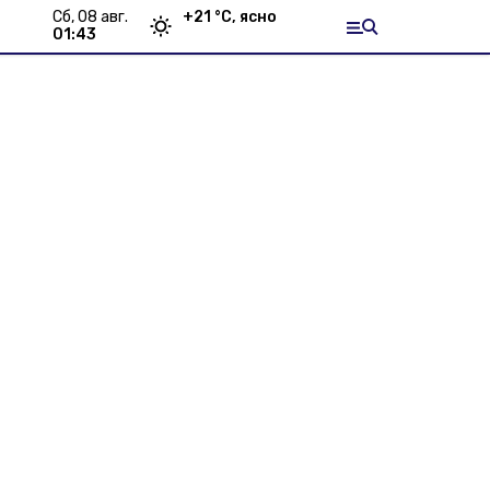
сб, 08 авг.
+
21
°С,
ясно
01:43