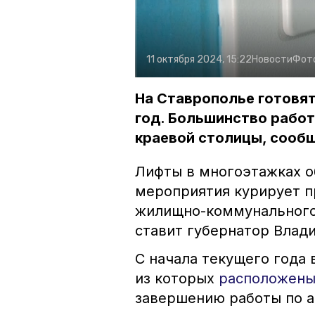
11 октября 2024, 15:22
Новости
Фот
На Ставрополье готовят
год. Большинство рабо
краевой столицы, сообщ
Лифты в многоэтажках о
мероприятия курирует п
жилищно-коммунального 
ставит губернатор Вла
С начала текущего года 
из которых
расположен
завершению работы по ад