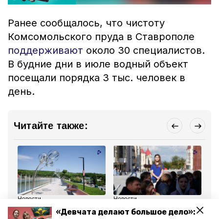
Ранее сообщалось, что чистоту
Комсомольского пруда в Ставрополе
поддерживают
около 30 специалистов.
В будние дни в июле водный объект
посещали порядка 3 тыс. человек в
день.
Читайте также:
Новости
Новости
Но
17 июля 2024, 08:41
15 августа 2024, 15:33
17
«Девчата делают большое дело»:
Более 300 спортсменов
Молодёжные движения
Си