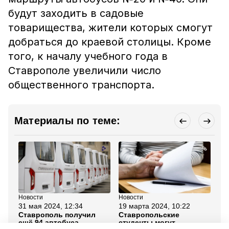
будут заходить в садовые
товарищества, жители которых смогут
добраться до краевой столицы. Кроме
того, к началу учебного года в
Ставрополе увеличили число
общественного транспорта.
Материалы по теме:
Новости
Новости
Но
31 мая 2024, 12:34
19 марта 2024, 10:22
21
Ставрополь получил
Ставропольские
Ав
ещё 94 автобуса
студенты могут
об