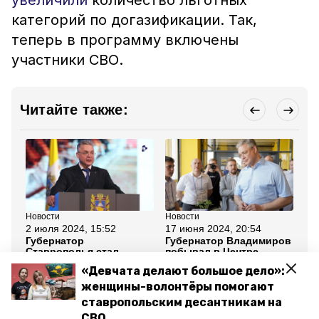
увеличили
количество льготных
категорий по догазификации. Так,
теперь в программу включены
участники СВО.
Читайте также:
Новости
Новости
Но
2 июля 2024, 15:52
17 июня 2024, 20:54
19
Губернатор
Губернатор Владимиров
Гу
Ставрополья стал
побывал в Центре
по
наставником по
технопредпринимательства
ис
«Девчата делают большое дело»:
программе «Время
в Ставрополе
ме
героев»
Ст
женщины-волонтёры помогают
ставропольским десантникам на
Все новости
СВО