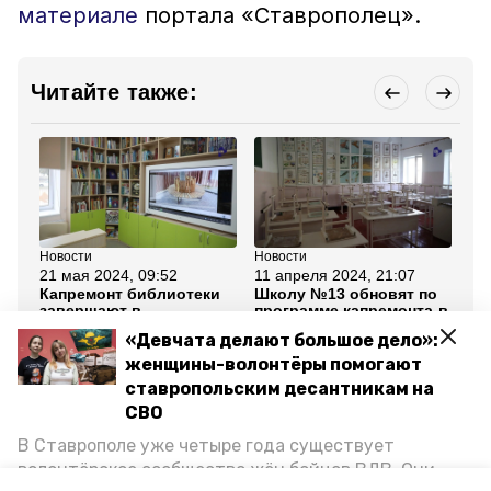
материале
портала «Ставрополец».
Читайте также:
Новости
Новости
Но
21 мая 2024, 09:52
11 апреля 2024, 21:07
5 
Капремонт библиотеки
Школу №13 обновят по
По
завершают в
программе капремонта в
ка
Ставрополе
Ставрополе по решению
мн
«Девчата делают большое дело»:
губернатора
оп
Ст
женщины-волонтёры помогают
ставропольским десантникам на
Все новости
СВО
В Ставрополе уже четыре года существует
волонтёрское сообщество жён бойцов ВДВ. Они
ставропольский край
владимир владимиров